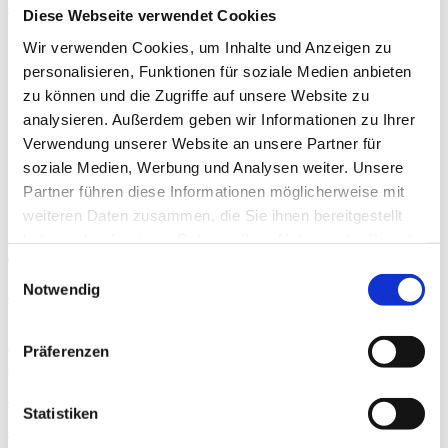
Diese Webseite verwendet Cookies
Thema 2: Fahren mit Solokraftfahrzeugen und Zügen, Personen-
und Güterbeförderung
Wir verwenden Cookies, um Inhalte und Anzeigen zu
personalisieren, Funktionen für soziale Medien anbieten
Montags
18:30 bis 20:00 Uhr
zu können und die Zugriffe auf unsere Website zu
Mittwochs
18:30 bis 20:00 Uhr
analysieren. Außerdem geben wir Informationen zu Ihrer
Grundunterricht aller Klassen, sowie
Verwendung unserer Website an unsere Partner für
klassenspezifischer Unterricht PKW
soziale Medien, Werbung und Analysen weiter. Unsere
Partner führen diese Informationen möglicherweise mit
weiteren Daten zusammen, die Sie ihnen bereitgestellt
haben oder die sie im Rahmen Ihrer Nutzung der Dienste
gesammelt haben.
Theoriestunden: Klasse C
Einwilligungsauswahl
Notwendig
Thema 1: Persönliche Voraussetzung, Arbeitsplatz und
Sicherheitsbestimmungen
Präferenzen
Thema 2: Wirkung von Kräften beim Fahren durch physikalische
Gesetzmäßigkeiten
Thema 3: Besondere Vorschriften aus der Straßenverkehrs-Ordnung
Statistiken
Thema 4: Fahrwerk / Elektrische Anlagen