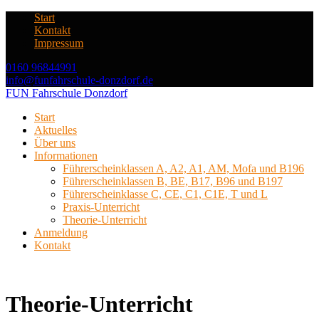
Start
Kontakt
Impressum
0160 96844991
info@funfahrschule-donzdorf.de
FUN Fahrschule Donzdorf
Start
Aktuelles
Über uns
Informationen
Führerscheinklassen A, A2, A1, AM, Mofa und B196
Führerscheinklassen B, BE, B17, B96 und B197
Führerscheinklasse C, CE, C1, C1E, T und L
Praxis-Unterricht
Theorie-Unterricht
Anmeldung
Kontakt
Theorie-Unterricht