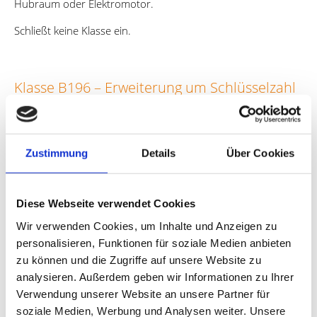
Hubraum oder Elektromotor.
Schließt keine Klasse ein.
Klasse B196 – Erweiterung um Schlüsselzahl
196 – Mindestalter 25 Jahre (Klasse B seit
mind. 5 Jahren)
Zustimmung
Details
Über Cookies
Berechtigt zum Führen von Krafträdern (auch mit Beiwagen)
mit einem Hubraum von bis zu 125 cm³, einer Motorleistung
von nicht mehr als 11 kW, bei denen das Verhältnis der
Diese Webseite verwendet Cookies
Leistung zum Gewicht 0,1 kW/kg nicht übersteigt.
Wir verwenden Cookies, um Inhalte und Anzeigen zu
personalisieren, Funktionen für soziale Medien anbieten
Gilt nur in Deutschland
.
zu können und die Zugriffe auf unsere Website zu
analysieren. Außerdem geben wir Informationen zu Ihrer
Verwendung unserer Website an unsere Partner für
soziale Medien, Werbung und Analysen weiter. Unsere